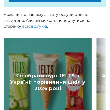
Нажаль, по вашому запиту результатів не
знайдено. Але ви можете повернутись на
сторінку
всіх відгуків
.
Як обрати курс IELTS в
Ан
Україні: порівняння шкіл у
к
2026 році