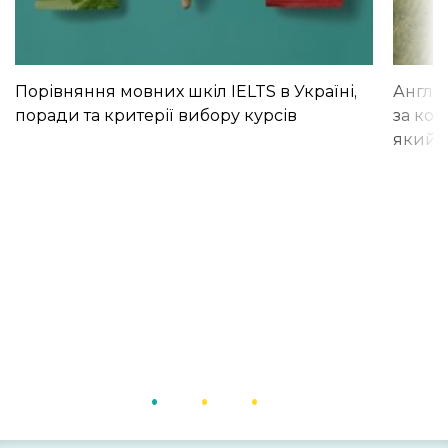
Порівняння мовних шкіл IELTS в Україні,
Англій
поради та критерії вибору курсів
за кор
який і