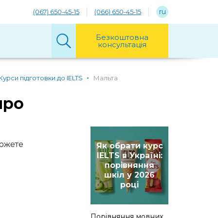
ru
(067) 650-45-15
(066) 650-45-15
Безкоштовна
консультація
Курси підготовки до IELTS
Мальта
про
можете
Як обрати курс
IELTS в Україні:
порівняння
шкіл у 2026
році
Порівняння мовних