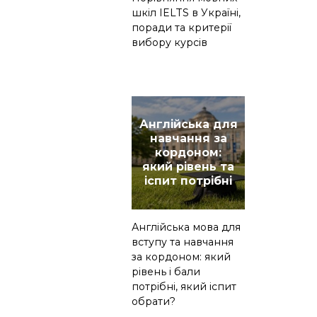
шкіл IELTS в Україні,
поради та критерії
вибору курсів
Англійська для
навчання за
кордоном:
який рівень та
іспит потрібні
Англійська мова для
вступу та навчання
за кордоном: який
рівень і бали
потрібні, який іспит
обрати?