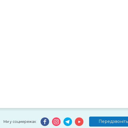
Передзвоніть
Ми у соцмережах: