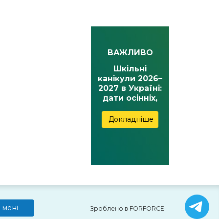
ВАЖЛИВО
Шкільні
канікули 2026–
2027 в Україні:
дати осінніх,
зимових,
весняних та
Докладніше
літніх канікул
 мені
Зроблено в FORFORCE