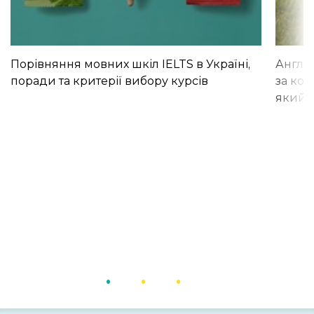
Порівняння мовних шкіл IELTS в Україні,
Англій
поради та критерії вибору курсів
за кор
який і