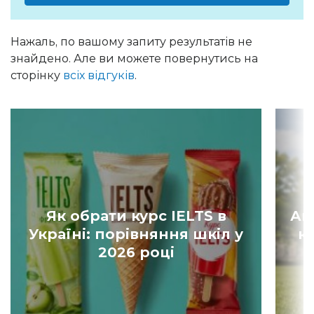
Нажаль, по вашому запиту результатів не
знайдено. Але ви можете повернутись на
сторінку
всіх відгуків
.
Як обрати курс IELTS в
Ан
Україні: порівняння шкіл у
к
2026 році