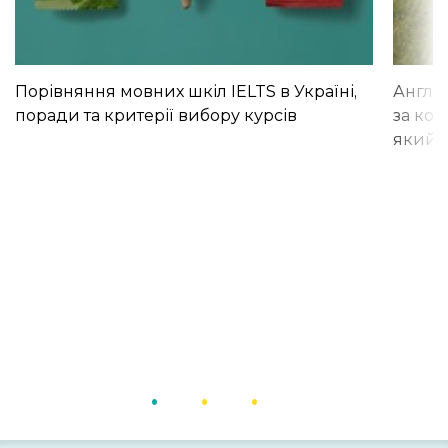
Порівняння мовних шкіл IELTS в Україні,
Англій
поради та критерії вибору курсів
за кор
який і