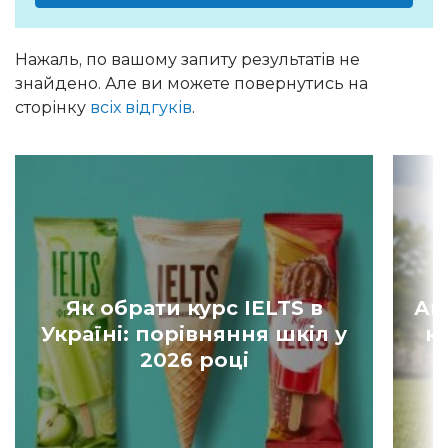
Нажаль, по вашому запиту результатів не
знайдено. Але ви можете повернутись на
сторінку
всіх відгуків
.
Як обрати курс IELTS в
Ан
Україні: порівняння шкіл у
к
2026 році