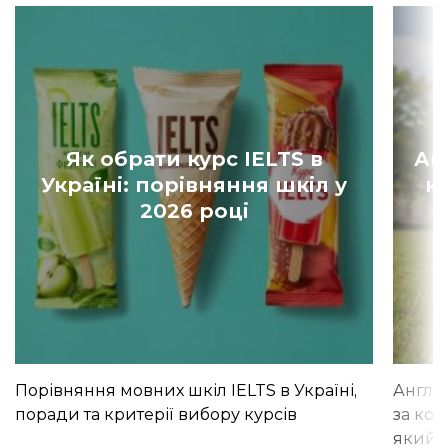
Як обрати курс IELTS в
Ан
Україні: порівняння шкіл у
к
2026 році
Порівняння мовних шкіл IELTS в Україні,
Англій
поради та критерії вибору курсів
за кор
який і