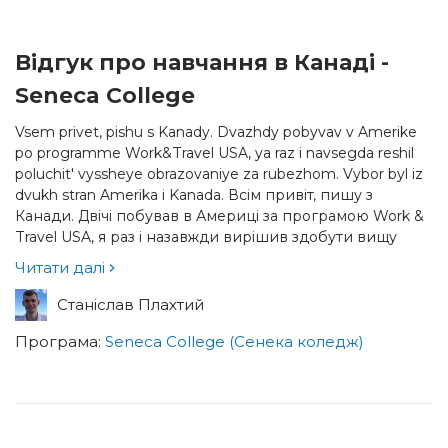
Відгук про навчання в Канаді -
Seneca College
Vsem privet, pishu s Kanady. Dvazhdy pobyvav v Amerike
po programme Work&Travel USA, ya raz i navsegda reshil
poluchit' vyssheye obrazovaniye za rubezhom. Vybor byl iz
dvukh stran Amerika i Kanada. Всім привіт, пишу з
Канади. Двічі побував в Америці за програмою Work &
Travel USA, я раз і назавжди вирішив здобути вищу
освіту за кордоном. Вибір був з двох країн Америка і
Читати далі
Канада.
Станіслав Плахтий
Програма:
Seneca College (Сенека коледж)