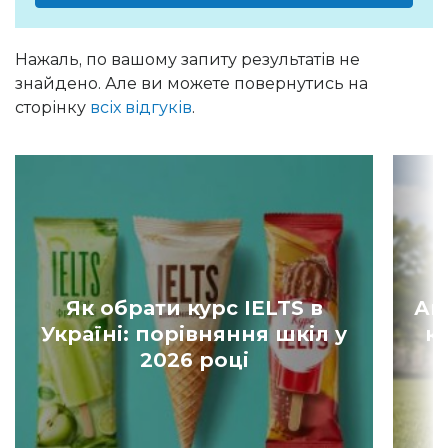
Нажаль, по вашому запиту результатів не
знайдено. Але ви можете повернутись на
сторінку
всіх відгуків
.
Як обрати курс IELTS в
Ан
Україні: порівняння шкіл у
к
2026 році