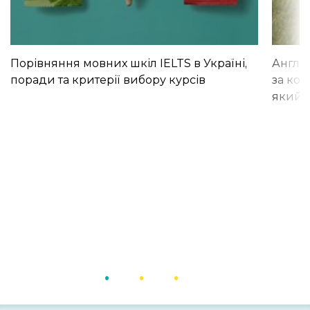
Порівняння мовних шкіл IELTS в Україні,
Англій
поради та критерії вибору курсів
за кор
який і