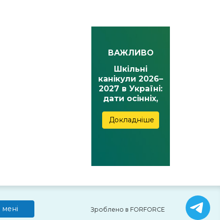
ВАЖЛИВО
Шкільні
канікули 2026–
2027 в Україні:
дати осінніх,
зимових,
весняних та
Докладніше
літніх канікул
 мені
Зроблено в FORFORCE