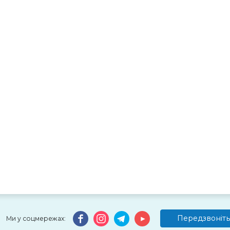
Передзвоніть
Ми у соцмережах: