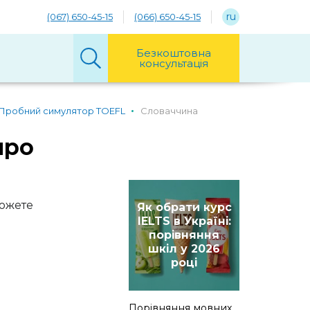
ru
(067) 650-45-15
(066) 650-45-15
Безкоштовна
консультація
Пробний симулятор TOEFL
Словаччина
про
можете
Як обрати курс
IELTS в Україні:
порівняння
шкіл у 2026
році
Порівняння мовних