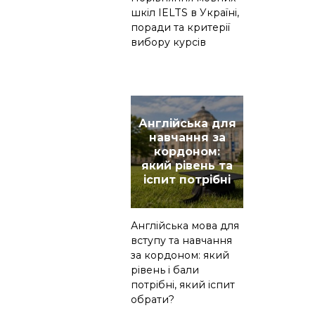
шкіл IELTS в Україні,
поради та критерії
вибору курсів
Англійська для
навчання за
кордоном:
який рівень та
іспит потрібні
Англійська мова для
вступу та навчання
за кордоном: який
рівень і бали
потрібні, який іспит
обрати?