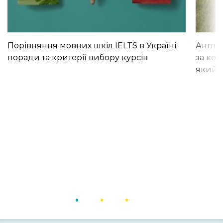
Порівняння мовних шкіл IELTS в Україні,
Англій
поради та критерії вибору курсів
за кор
який і