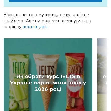
Нажаль, по вашому запиту результатів не
знайдено. Але ви можете повернутись на
сторінку
всіх відгуків
.
Як обрати курс IELTS в
Ан
Україні: порівняння шкіл у
к
2026 році