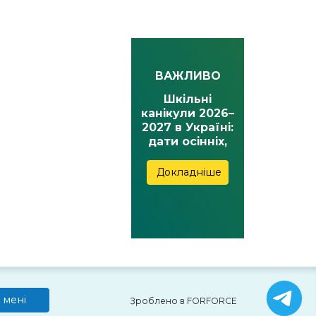
ВАЖЛИВО
Шкільні
канікули 2026–
2027 в Україні:
дати осінніх,
зимових,
весняних та
Докладніше
літніх канікул
 мені
Зроблено в FORFORCE