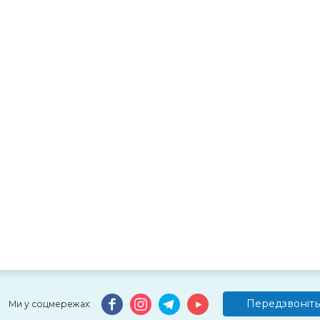
Передзвоніть
Ми у соцмережах: