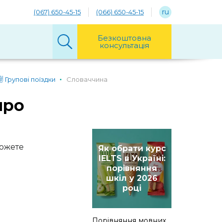
ru
(067) 650-45-15
(066) 650-45-15
Безкоштовна
консультація
✌️ Групові поїздки
Словаччина
про
можете
Як обрати курс
IELTS в Україні:
порівняння
шкіл у 2026
році
Порівняння мовних