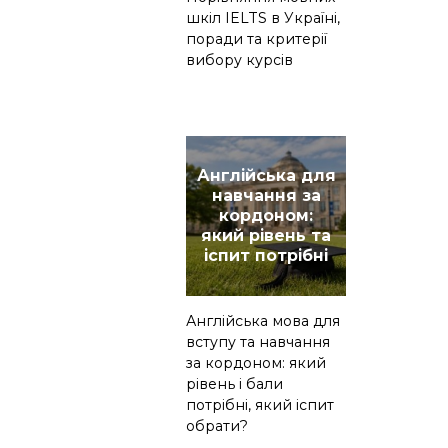
шкіл IELTS в Україні,
поради та критерії
вибору курсів
Англійська для
навчання за
кордоном:
який рівень та
іспит потрібні
Англійська мова для
вступу та навчання
за кордоном: який
рівень і бали
потрібні, який іспит
обрати?