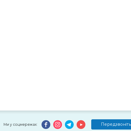
Передзвоніть
Ми у соцмережах: