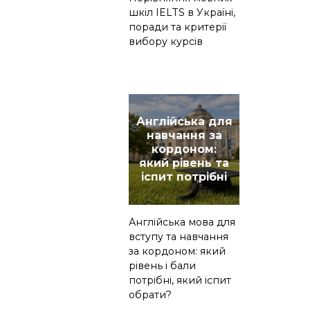
шкіл IELTS в Україні,
поради та критерії
вибору курсів
Англійська для
навчання за
кордоном:
який рівень та
іспит потрібні
Англійська мова для
вступу та навчання
за кордоном: який
рівень і бали
потрібні, який іспит
обрати?