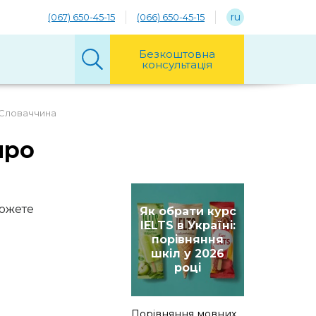
ru
(067) 650-45-15
(066) 650-45-15
Безкоштовна
консультація
Словаччина
про
можете
Як обрати курс
IELTS в Україні:
порівняння
шкіл у 2026
році
Порівняння мовних