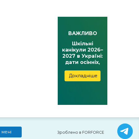
ВАЖЛИВО
Шкільні
канікули 2026–
2027 в Україні:
дати осінніх,
зимових,
весняних та
Докладніше
літніх канікул
 мені
Зроблено в FORFORCE