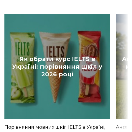
Як обрати курс IELTS в
Ан
Україні: порівняння шкіл у
к
2026 році
Порівняння мовних шкіл IELTS в Україні,
Англій