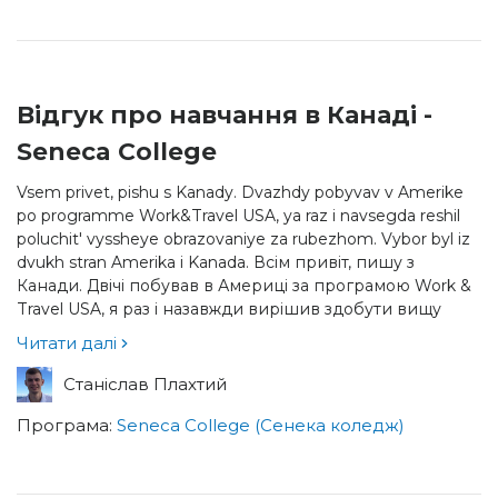
Відгук про навчання в Канаді -
Seneca College
Vsem privet, pishu s Kanady. Dvazhdy pobyvav v Amerike
po programme Work&Travel USA, ya raz i navsegda reshil
poluchit' vyssheye obrazovaniye za rubezhom. Vybor byl iz
dvukh stran Amerika i Kanada. Всім привіт, пишу з
Канади. Двічі побував в Америці за програмою Work &
Travel USA, я раз і назавжди вирішив здобути вищу
освіту за кордоном. Вибір був з двох країн Америка і
Читати далі
Канада.
Станіслав Плахтий
Програма:
Seneca College (Сенека коледж)