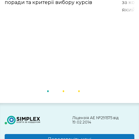
поради та критерії вибору курсів
за кор
який і
Ліцензія АЕ №291575 від
19.02.2014