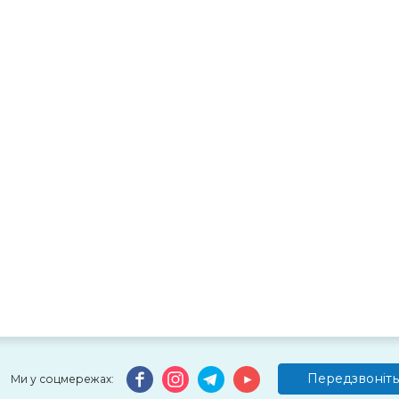
Передзвоніть
Ми у соцмережах: