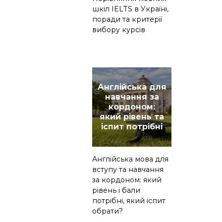
шкіл IELTS в Україні,
поради та критерії
вибору курсів
Англійська для
навчання за
кордоном:
який рівень та
іспит потрібні
Англійська мова для
вступу та навчання
за кордоном: який
рівень і бали
потрібні, який іспит
обрати?