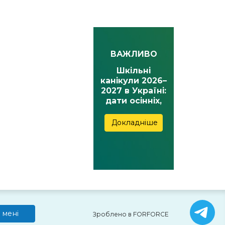
ВАЖЛИВО
Шкільні
канікули 2026–
2027 в Україні:
дати осінніх,
зимових,
весняних та
Докладніше
літніх канікул
 мені
Зроблено в FORFORCE