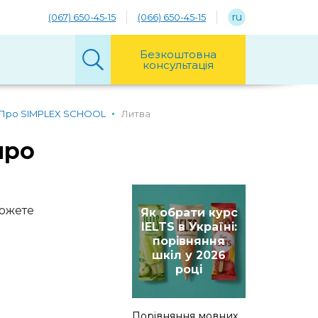
ru
(067) 650-45-15
(066) 650-45-15
Безкоштовна
консультація
Про SIMPLEX SCHOOL
Литва
про
можете
Як обрати курс
IELTS в Україні:
порівняння
шкіл у 2026
році
Порівняння мовних