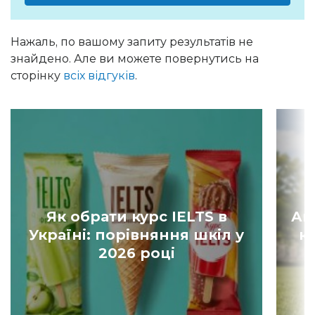
Нажаль, по вашому запиту результатів не
знайдено. Але ви можете повернутись на
сторінку
всіх відгуків
.
Як обрати курс IELTS в
Ан
Україні: порівняння шкіл у
к
2026 році