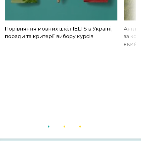
Порівняння мовних шкіл IELTS в Україні,
Англій
поради та критерії вибору курсів
за кор
який і