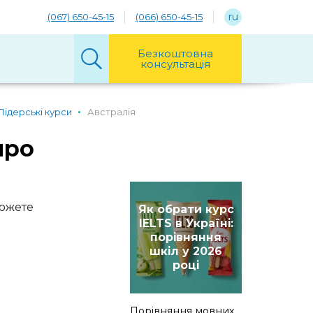
ru
(067) 650-45-15
(066) 650-45-15
Безкоштовна
консультація
Лідерські курси
Австралія
про
можете
Як обрати курс
IELTS в Україні:
порівняння
шкіл у 2026
році
Порівняння мовних