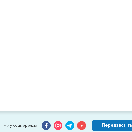
Передзвоніть
Ми у соцмережах: