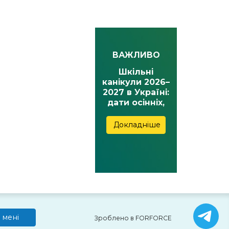
ВАЖЛИВО
Шкільні
канікули 2026–
2027 в Україні:
дати осінніх,
зимових,
весняних та
Докладніше
літніх канікул
 мені
Зроблено в FORFORCE