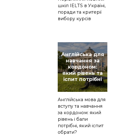
шкіл IELTS в Україні,
поради та критерії
вибору курсів
Англійська для
навчання за
кордоном:
який рівень та
іспит потрібні
Англійська мова для
вступу та навчання
за кордоном: який
рівень і бали
потрібні, який іспит
обрати?