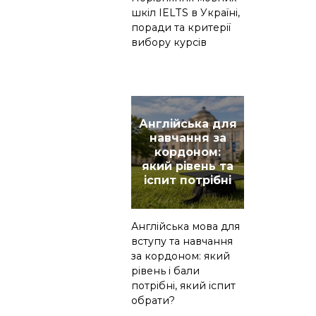
шкіл IELTS в Україні,
поради та критерії
вибору курсів
Англійська для
навчання за
кордоном:
який рівень та
іспит потрібні
Англійська мова для
вступу та навчання
за кордоном: який
рівень і бали
потрібні, який іспит
обрати?