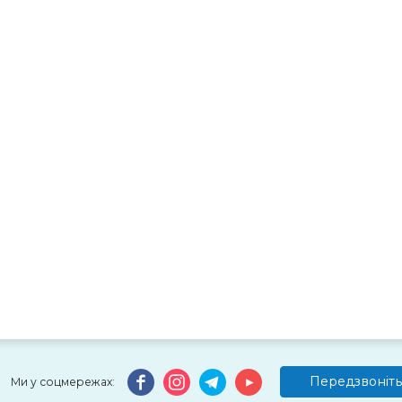
Передзвоніть
Ми у соцмережах: