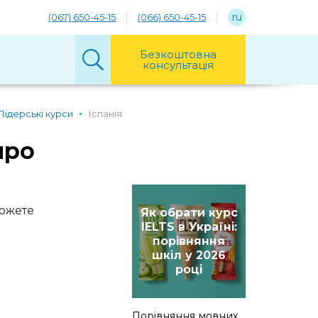
ru
(067) 650-45-15
(066) 650-45-15
Безкоштовна
консультація
Лідерські курси
Іспанія
про
можете
Як обрати курс
IELTS в Україні:
порівняння
шкіл у 2026
році
Порівняння мовних