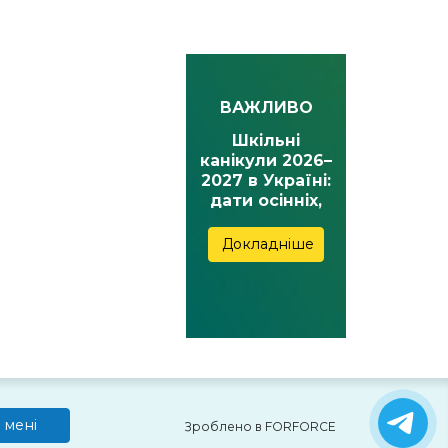
ВАЖЛИВО
Шкільні
канікули 2026–
2027 в Україні:
дати осінніх,
зимових,
весняних та
Докладніше
літніх канікул
 мені
Зроблено в FORFORCE