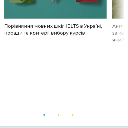
Порівняння мовних шкіл IELTS в Україні,
Англій
поради та критерії вибору курсів
за кор
який і