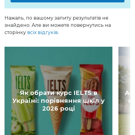
Нажаль, по вашому запиту результатів не
знайдено. Але ви можете повернутись на
сторінку
всіх відгуків
.
Як обрати курс IELTS в
Ан
Україні: порівняння шкіл у
к
2026 році