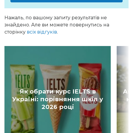
Нажаль, по вашому запиту результатів не
знайдено. Але ви можете повернутись на
сторінку
всіх відгуків
.
Як обрати курс IELTS в
Ан
Україні: порівняння шкіл у
к
2026 році