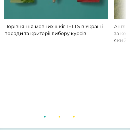
Порівняння мовних шкіл IELTS в Україні,
Англій
поради та критерії вибору курсів
за кор
який і