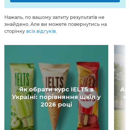
Нажаль, по вашому запиту результатів не
знайдено. Але ви можете повернутись на
сторінку
всіх відгуків
.
Як обрати курс IELTS в
Ан
Україні: порівняння шкіл у
к
2026 році