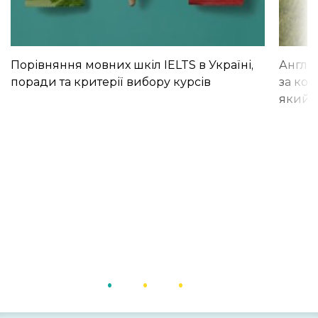
Порівняння мовних шкіл IELTS в Україні,
Англій
поради та критерії вибору курсів
за кор
який і