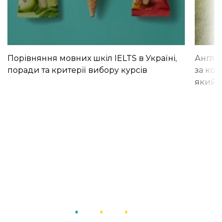
Порівняння мовних шкіл IELTS в Україні,
Англій
поради та критерії вибору курсів
за кор
який і