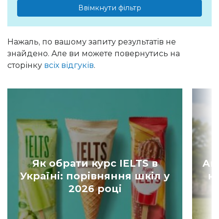
Ввімкнути фільтр
Нажаль, по вашому запиту результатів не
знайдено. Але ви можете повернутись на
сторінку
всіх відгуків
.
Як обрати курс IELTS в
Ан
Україні: порівняння шкіл у
к
2026 році