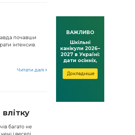
ВАЖЛИВО
правда почавши
Шкільні
рати інтенсив.
канікули 2026–
.
2027 в Україні:
дати осінніх,
зимових,
Читати далі
весняних та
Докладніше
літніх канікул
 влітку
ів багато не
ені і веселі.