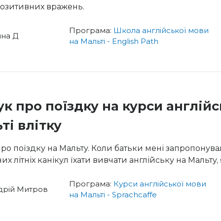
позитивних вражень.
Програма:
Школа англійської мови
нна Д
на Мальті - English Path
ук про поїздку на курси англійс
ті влітку
про поїздку на Мальту. Коли батьки мені запропонува
х літніх канікул їхати вивчати англійську на Мальту,
Програма:
Курси англійської мови
дрій Митров
на Мальті - Sprachcaffe