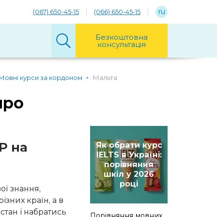
ru
(067) 650-45-15
(066) 650-45-15
Безкоштовна
консультація
Мовні курси за кордоном
Мальта
про
P на
Як обрати курс
IELTS в Україні:
порівняння
шкіл у 2026
році
ої знання,
зних країн, а в
тан і набратись
Порівняння мовних