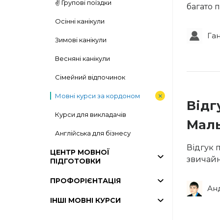
✌️ Групові поїздки
багато 
Осінні канікули
Га
Зимові канікули
Весняні канікули
Сімейний відпочинок
Мовні курси за кордоном
Відг
Курси для викладачів
Маль
Англійська для бізнесу
Відгук 
ЦЕНТР МОВНОЇ
звичайни
ПІДГОТОВКИ
ПРОФОРІЄНТАЦІЯ
Ан
ІНШІ МОВНІ КУРСИ