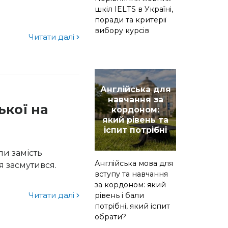
шкіл IELTS в Україні,
поради та критерії
вибору курсів
Читати далі
Англійська для
навчання за
ької на
кордоном:
який рівень та
іспит потрібні
ли замість
Англійська мова для
 я засмутився.
вступу та навчання
за кордоном: який
Читати далі
рівень і бали
потрібні, який іспит
обрати?