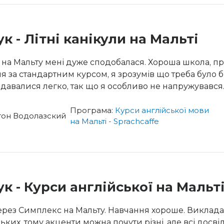
ук - Літні канікули на Мальті
 на Мальту мені дуже сподобалася. Хороша школа, 
я за стандартним курсом, я зрозумів що треба було б
 давалися легко, так що я особливо не напружувався
Програма:
Курси англійської мови
тон Водолазский
на Мальті - Sprachcaffe
ук - Курси англійської на Мальті
ерез Симплекс на Мальту. Навчання хороше. Викладач
ких, тому акценти можна почути різні, але всі досвідч