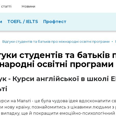
 статті
Новини
и
TOEFL / IELTS
Профтест
Відгуки студентів та батьків про міжнародні освітні програми
гуки студентів та батьків 
народні освітні програми
ук - Курси англійської в школі E
ті
урси на Мальті - це була чудова ідея вдосконалити св
и нову країну, познайомитись з цікавими людьми з рі
випадку, ще й покращити емоційно-психологічний с