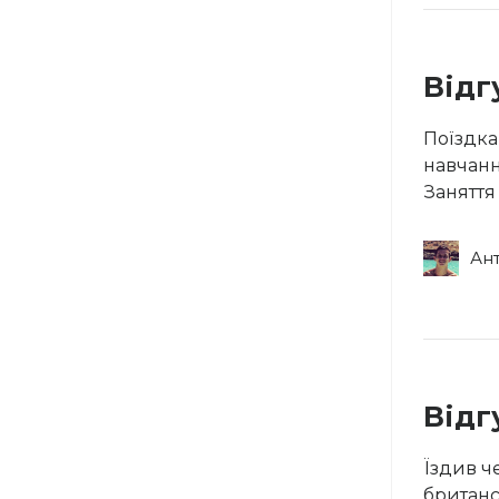
Відг
Поїздка
навчанн
Заняття
Ан
Відг
Їздив ч
британсь