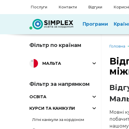
Послуги
Контакти
Відгуки
Корисні
Програми
Країн
Фільтр по країнам
Головна
Від
МАЛЬТА
між
Фільтр за напрямком
Відг
ОСВІТА
Маль
КУРСИ ТА КАНІКУЛИ
Мовні к
побачит
Літні канікули за кордоном
нашому 