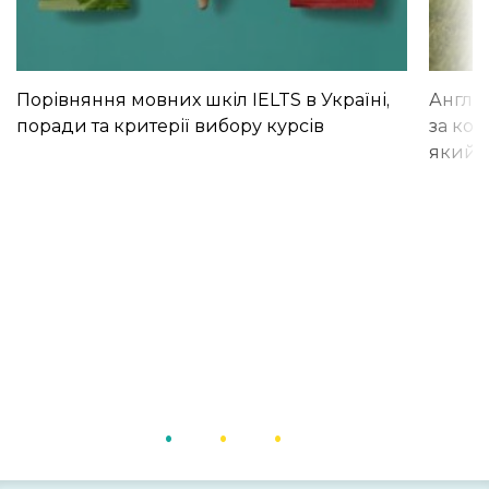
Порівняння мовних шкіл IELTS в Україні,
Англій
поради та критерії вибору курсів
за кор
який і