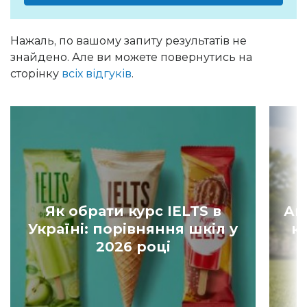
Нажаль, по вашому запиту результатів не
знайдено. Але ви можете повернутись на
сторінку
всіх відгуків
.
Як обрати курс IELTS в
Ан
Україні: порівняння шкіл у
к
2026 році