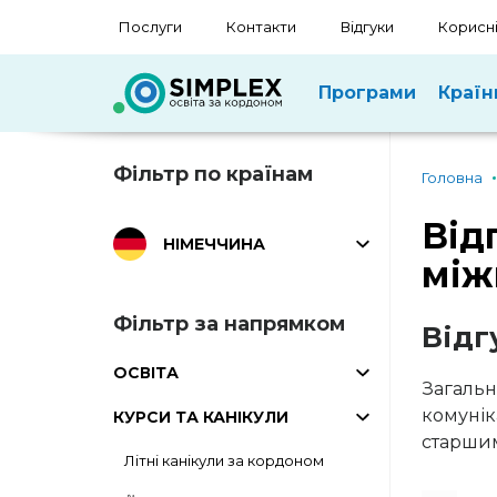
Послуги
Контакти
Відгуки
Корисні
Програми
Країн
Фільтр по країнам
Головна
Від
НІМЕЧЧИНА
між
Фільтр за напрямком
Відг
ОСВІТА
Загальн
комунік
КУРСИ ТА КАНІКУЛИ
старшим
Літні канікули за кордоном