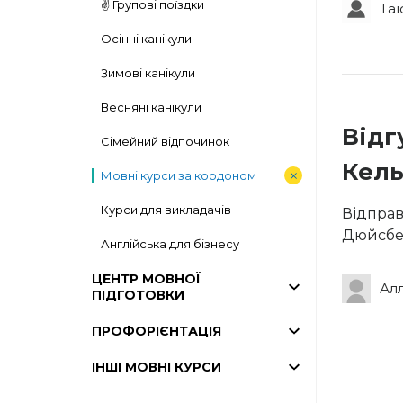
✌️ Групові поїздки
Таї
Осінні канікули
Зимові канікули
Весняні канікули
Відг
Сімейний відпочинок
Кел
Мовні курси за кордоном
Курси для викладачів
Відправ
Дюйсбе
Англійська для бізнесу
ЦЕНТР МОВНОЇ
Алл
ПІДГОТОВКИ
ПРОФОРІЄНТАЦІЯ
ІНШІ МОВНІ КУРСИ