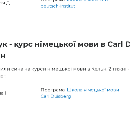
сія Д
deutsch-institut
ук - курс німецької мови в Carl 
ьн
или сина на курси німецької мови в Кельн, 2 тижні 
рг.
Програма:
Школа німецької мови
а І
Carl Duisberg