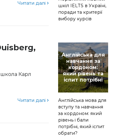
Читати далі
шкіл IELTS в Україні,
поради та критерії
вибору курсів
Duisberg,
Англійська для
навчання за
кордоном:
який рівень та
- школа Карл
іспит потрібні
Читати далі
Англійська мова для
вступу та навчання
за кордоном: який
рівень і бали
потрібні, який іспит
обрати?