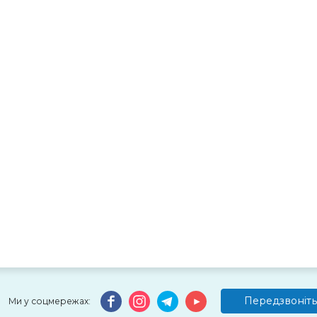
Передзвоніть
Ми у соцмережах: