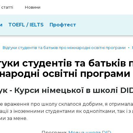
 статті
Новини
и
TOEFL / IELTS
Профтест
Відгуки студентів та батьків про міжнародні освітні програми
гуки студентів та батьків 
народні освітні програми
ук - Курси німецької в школі DI
е враження про школу склалося добрим, я отримала
ації з іноземними студентами як однолітками, так і з
и за мене.
Програма:
Мовна школа DID