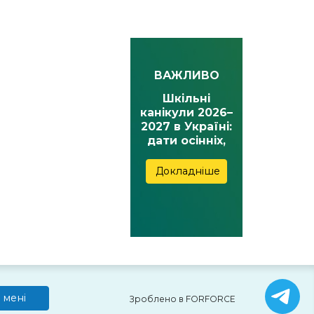
ВАЖЛИВО
Шкільні
канікули 2026–
2027 в Україні:
дати осінніх,
зимових,
весняних та
Докладніше
літніх канікул
 мені
Зроблено в FORFORCE