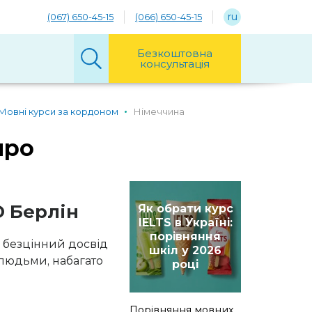
ru
(067) 650-45-15
(066) 650-45-15
Безкоштовна
консультація
Мовні курси за кордоном
Німеччина
про
D Берлін
Як обрати курс
IELTS в Україні:
порівняння
 безцінний досвід
шкіл у 2026
 людьми, набагато
році
Порівняння мовних