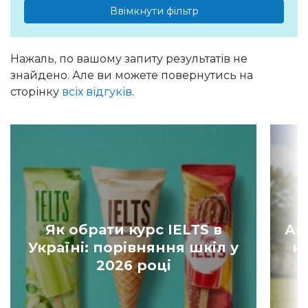
Ввімкнути фільтр
Нажаль, по вашому запиту результатів не
знайдено. Але ви можете повернутись на
сторінку
всіх відгуків
.
Як обрати курс IELTS в
Ан
Україні: порівняння шкіл у
к
2026 році