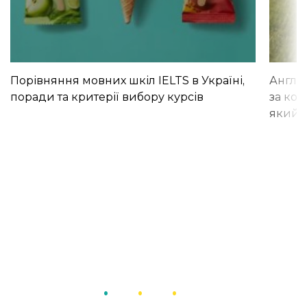
Порівняння мовних шкіл IELTS в Україні,
Англій
поради та критерії вибору курсів
за кор
який і