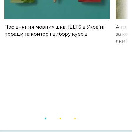
Порівняння мовних шкіл IELTS в Україні,
Англій
поради та критерії вибору курсів
за кор
який і