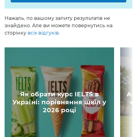
Нажаль, по вашому запиту результатів не
знайдено. Але ви можете повернутись на
сторінку
всіх відгуків
.
Як обрати курс IELTS в
Ан
Україні: порівняння шкіл у
к
2026 році