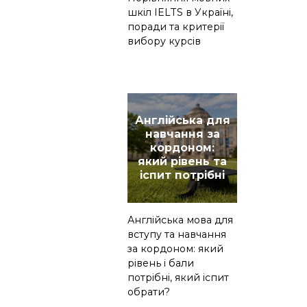
шкіл IELTS в Україні,
поради та критерії
вибору курсів
Англійська для
навчання за
кордоном:
який рівень та
іспит потрібні
Англійська мова для
вступу та навчання
за кордоном: який
рівень і бали
потрібні, який іспит
обрати?