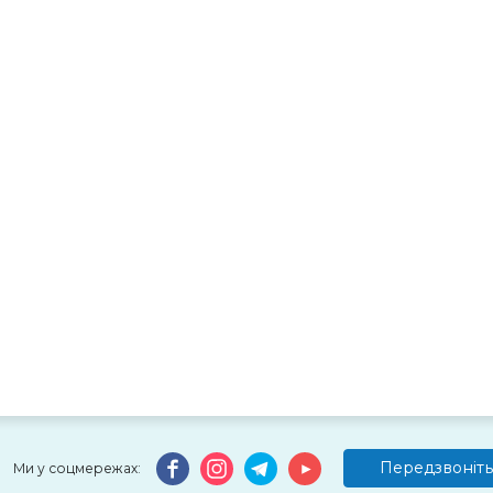
Передзвоніть
Ми у соцмережах: