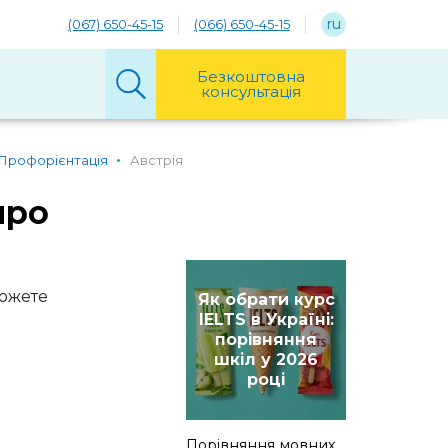
ru
(067) 650-45-15
(066) 650-45-15
Безкоштовна
консультація
Профорієнтація
Австрія
про
можете
Як обрати курс
IELTS в Україні:
порівняння
шкіл у 2026
році
Порівняння мовних