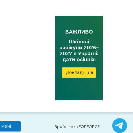
ВАЖЛИВО
Шкільні
канікули 2026–
2027 в Україні:
дати осінніх,
зимових,
весняних та
Докладніше
літніх канікул
 мені
Зроблено в FORFORCE