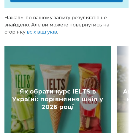
Нажаль, по вашому запиту результатів не
знайдено. Але ви можете повернутись на
сторінку
всіх відгуків
.
Як обрати курс IELTS в
Ан
Україні: порівняння шкіл у
к
2026 році