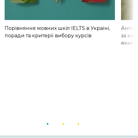
Порівняння мовних шкіл IELTS в Україні,
Англій
поради та критерії вибору курсів
за кор
який і