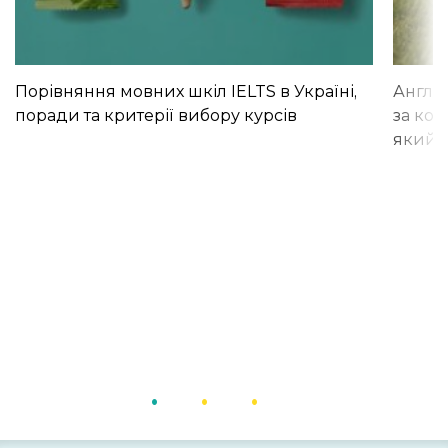
Порівняння мовних шкіл IELTS в Україні,
Англій
поради та критерії вибору курсів
за кор
який і