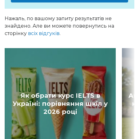
Нажаль, по вашому запиту результатів не
знайдено. Але ви можете повернутись на
сторінку
всіх відгуків
.
Як обрати курс IELTS в
Ан
Україні: порівняння шкіл у
к
2026 році