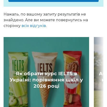
Нажаль, по вашому запиту результатів не
знайдено. Але ви можете повернутись на
сторінку
всіх відгуків
.
Як обрати курс IELTS в
Ан
Україні: порівняння шкіл у
к
2026 році