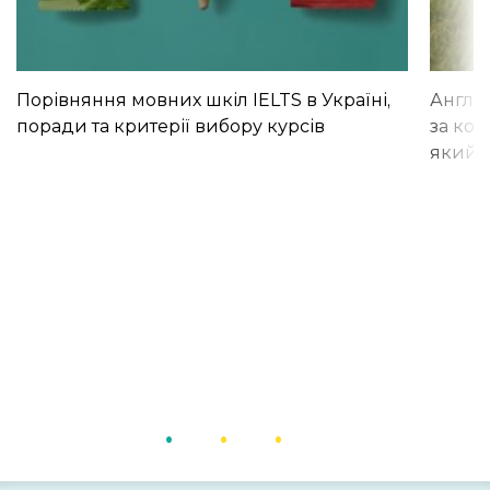
Порівняння мовних шкіл IELTS в Україні,
Англій
поради та критерії вибору курсів
за кор
який і