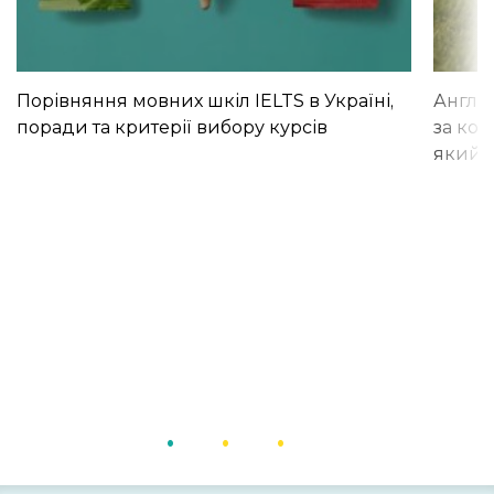
Порівняння мовних шкіл IELTS в Україні,
Англій
поради та критерії вибору курсів
за кор
який і