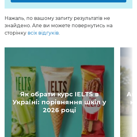
Нажаль, по вашому запиту результатів не
знайдено. Але ви можете повернутись на
сторінку
всіх відгуків
.
Як обрати курс IELTS в
Ан
Україні: порівняння шкіл у
к
2026 році