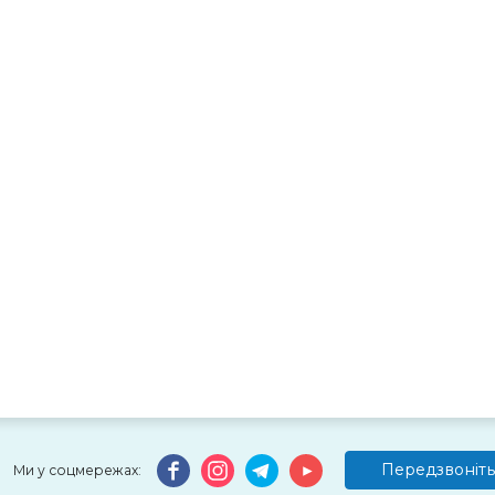
Передзвоніть
Ми у соцмережах: