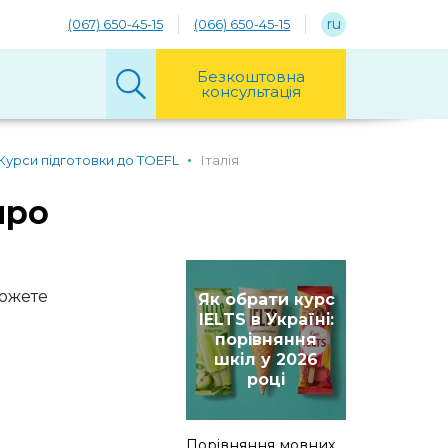
ru
(067) 650-45-15
(066) 650-45-15
Безкоштовна
консультація
Курси підготовки до TOEFL
Італія
про
можете
Як обрати курс
IELTS в Україні:
порівняння
шкіл у 2026
році
Порівняння мовних