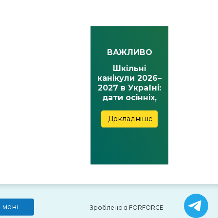
ВАЖЛИВО
Шкільні
канікули 2026–
2027 в Україні:
дати осінніх,
зимових,
весняних та
Докладніше
літніх канікул
 мені
Зроблено в FORFORCE