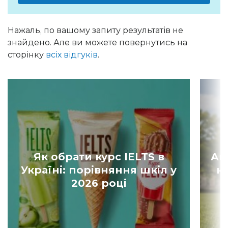
Нажаль, по вашому запиту результатів не
знайдено. Але ви можете повернутись на
сторінку
всіх відгуків
.
Як обрати курс IELTS в
Ан
Україні: порівняння шкіл у
к
2026 році