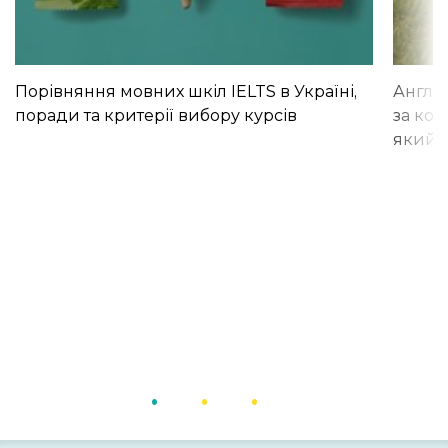
Порівняння мовних шкіл IELTS в Україні,
Англій
поради та критерії вибору курсів
за кор
який і