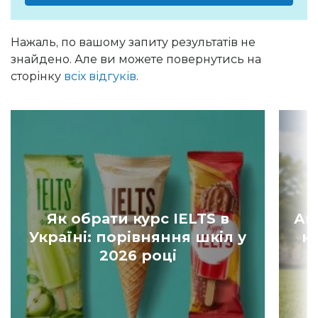
Нажаль, по вашому запиту результатів не
знайдено. Але ви можете повернутись на
сторінку
всіх відгуків
.
Як обрати курс IELTS в
Ан
Україні: порівняння шкіл у
к
2026 році