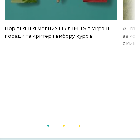
Порівняння мовних шкіл IELTS в Україні,
Англій
поради та критерії вибору курсів
за кор
який і