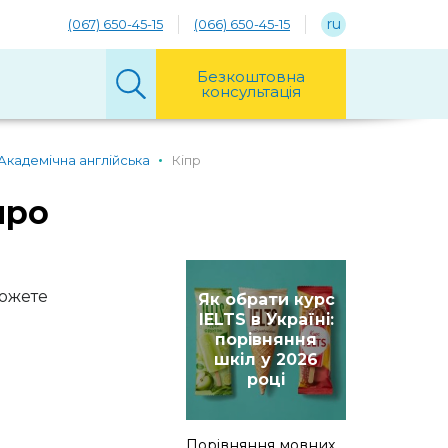
ru
(067) 650-45-15
(066) 650-45-15
Безкоштовна
консультація
Академічна англійська
Кіпр
про
можете
Як обрати курс
IELTS в Україні:
порівняння
шкіл у 2026
році
Порівняння мовних