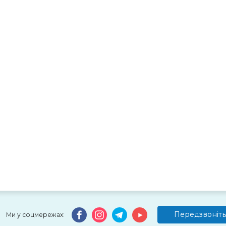
Передзвоніть
Ми у соцмережах: