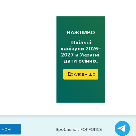
ВАЖЛИВО
Шкільні
канікули 2026–
2027 в Україні:
дати осінніх,
зимових,
весняних та
Докладніше
літніх канікул
 мені
Зроблено в FORFORCE