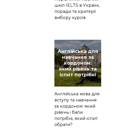
шкіл IELTS в Україні,
поради та критерії
вибору курсів
Англійська для
навчання за
кордоном:
який рівень та
іспит потрібні
Англійська мова для
вступу та навчання
за кордоном: який
рівень і бали
потрібні, який іспит
обрати?