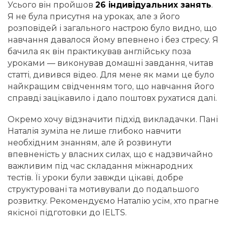
Усього він пройшов
26 індивідуальних занять
.
Я не була присутня на уроках, але з його
розповідей і загального настрою було видно, що
навчання давалося йому впевнено і без стресу. Я
бачила як він практикував англійську поза
уроками — виконував домашні завдання, читав
статті, дивився відео. Для мене як мами це було
найкращим свідченням того, що навчання його
справді зацікавило і дало поштовх рухатися далі.
Окремо хочу відзначити підхід викладачки. Пані
Наталія зуміла не лише глибоко навчити
необхідним знанням, але й розвинути
впевненість у власних силах, що є надзвичайно
важливим під час складання міжнародних
тестів. Її уроки були завжди цікаві, добре
структуровані та мотивували до подальшого
розвитку. Рекомендуємо Наталію усім, хто прагне
якісної підготовки до IELTS.