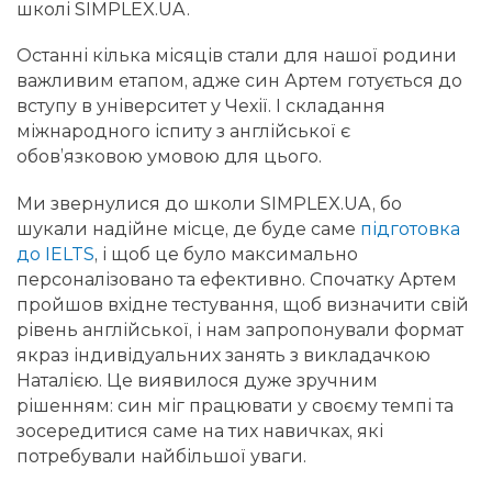
школі SIMPLEX.UA.
Останні кілька місяців стали для нашої родини
важливим етапом, адже син Артем готується до
вступу в університет у Чехії. І складання
міжнародного іспиту з англійської є
обов’язковою умовою для цього.
Ми звернулися до школи SIMPLEX.UA, бо
шукали надійне місце, де буде саме
підготовка
до IELTS
, і щоб це було максимально
персоналізовано та ефективно. Спочатку Артем
пройшов вхідне тестування, щоб визначити свій
рівень англійської, і нам запропонували формат
якраз індивідуальних занять з викладачкою
Наталією. Це виявилося дуже зручним
рішенням: син міг працювати у своєму темпі та
зосередитися саме на тих навичках, які
потребували найбільшої уваги.