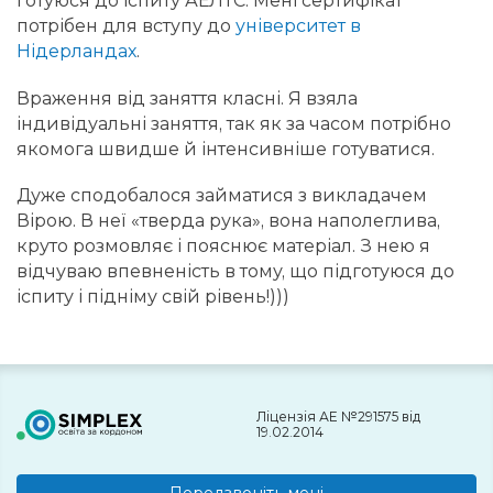
готуюся до іспиту АЕЛТС. Мені сертифікат
потрібен для вступу до
університет в
Нідерландах
.
Враження від заняття класні. Я взяла
індивідуальні заняття, так як за часом потрібно
якомога швидше й інтенсивніше готуватися.
Дуже сподобалося займатися з викладачем
Вірою. В неї «тверда рука», вона наполеглива,
круто розмовляє і пояснює матеріал. З нею я
відчуваю впевненість в тому, що підготуюся до
іспиту і підніму свій рівень!)))
Ліцензія АЕ №291575 від
19.02.2014