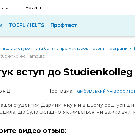
 статті
Новини
и
TOEFL / IELTS
Профтест
Відгуки студентів та батьків про міжнародні освітні програми
Studienkolleg Hamburg
гук вступ до Studienkolle
'я Д
Програма:
Гамбурзький університет 
нашої студентки Дарини, яку ми в цьому році успішн
одила, що було складно, як живеться, чи важко вчит
рите видео отзыв: