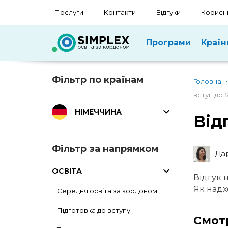
Послуги
Контакти
Відгуки
Корисні
Програми
Країн
Фільтр по країнам
Головна
вступ до 
НІМЕЧЧИНА
Від
Фільтр за напрямком
Дар
ОСВІТА
Відгук 
Як надх
Середня освіта за кордоном
Підготовка до вступу
Смот