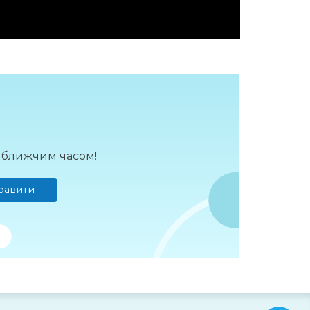
йближчим часом!
равити