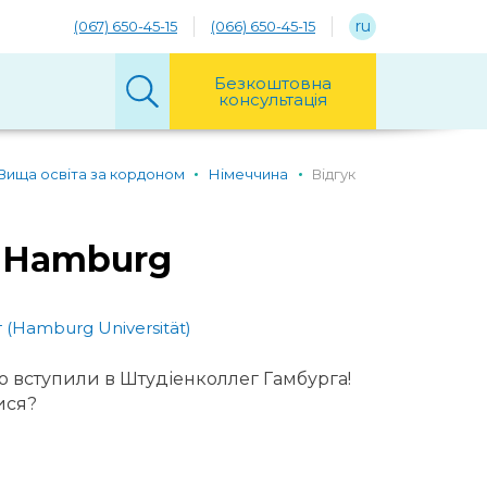
ru
(067) 650-45-15
(066) 650-45-15
Безкоштовна
консультація
Вища освіта за кордоном
Німеччина
Відгук
g Hamburg
(Hamburg Universität)
о вступили в Штудіенколлег Гамбурга!
ися?