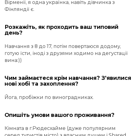
Вірменії, я одна українка, навіть дівчинка з
Фінляндії є.
Розкажіть, як проходить ваш типовий
день?
Навчання з 8 до 17, потім повертаюся додому,
готую їсти, іноді з друзями ходимо на дегустації
вина:))
Чим займаєтеся крім навчання? З'явилися
нові хобі та захоплення?
Йога, пробіжки по виноградниках.
Опишіть умови вашого проживання?
Кімната в г.Рюдесхайме (дуже популярним
серед туристів місто) з власним душем і Shared