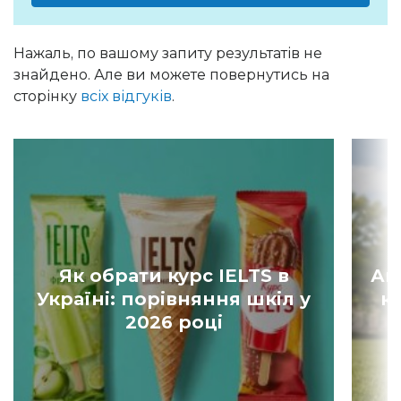
Нажаль, по вашому запиту результатів не
знайдено. Але ви можете повернутись на
сторінку
всіх відгуків
.
Як обрати курс IELTS в
Ан
Україні: порівняння шкіл у
к
2026 році