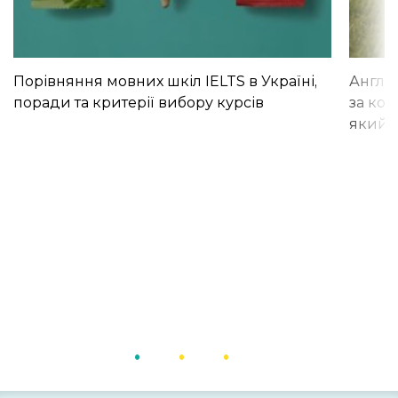
Порівняння мовних шкіл IELTS в Україні,
Англій
поради та критерії вибору курсів
за кор
який і