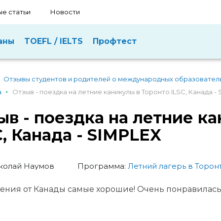
е статьи
Новости
аны
TOEFL / IELTS
Профтест
Отзывы студентов и родителей о международных образовател
а
Отзыв - поездка на летние каникулы в Торонто ILSC, Канада -
ыв - поездка на летние к
C, Канада - SIMPLEX
колай Наумов
Программа:
Летний лагерь в Торонт
ения от Канады самые хорошие! Очень понравилась