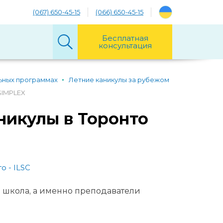
(067) 650-45-15
(066) 650-45-15
Бесплатная
консультация
ьных программах
Летние каникулы за рубежом
 SIMPLEX
аникулы в Торонто
о - ILSC
 школа, а именно преподаватели