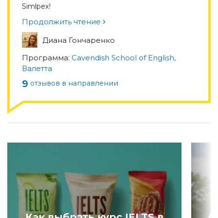
Simlpex!
Продолжить чтение
Диана Гончаренко
Программа:
Cavendish School of English,
Валетта
9
отзывов в направлении
Как выбрать курс IELTS в
А