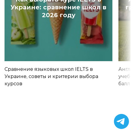
Украине: сравнение школ в
гр
2026 году
Сравнение языковых школ IELTS в
Англи
Украине, советы и критерии выбора
учебы 
курсов
баллы