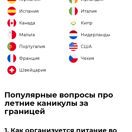
Испания
Италия
Канада
Кипр
Мальта
Нидерланды
Португалия
США
Франция
Чехия
Швейцария
Популярные вопросы про
летние каникулы за
границей
1. Как организуется питание во