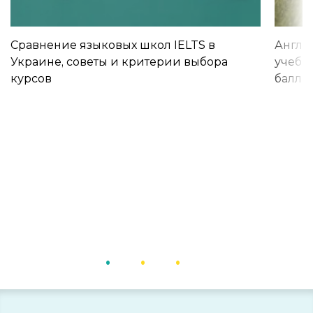
Сравнение языковых школ IELTS в
Англи
Украине, советы и критерии выбора
учебы 
курсов
баллы