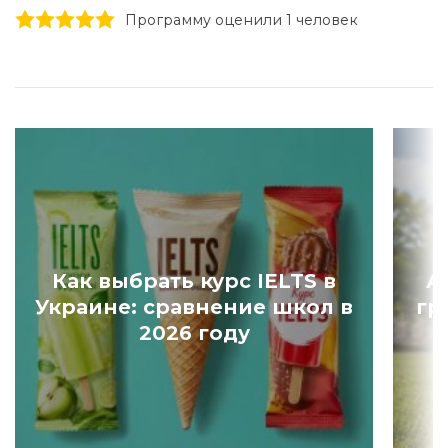
1 stars
2 stars
3 stars
4 stars
5 stars
Программу оценили 1 человек
Как выбрать курс IELTS в
А
Украине: сравнение школ в
гр
2026 году