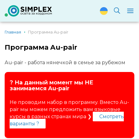
Главная
Программа Au-pair
Программа Au-pair
Au-pair - работа нянечкой в семье за рубежом
? На данный момент мы НЕ
занимаемся Au-pair
Не проводим набор в программу. Вместо Au-
pair мы можем предложить вам языковые
курсы в разных странах мира ❯
Смотреть
варианты ?