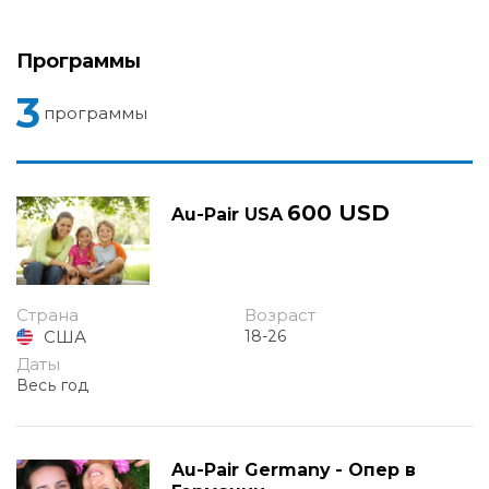
Программы
3
программы
600 USD
Au-Pair USA
Страна
Возраст
США
18-26
Даты
Весь год
Au-Pair Germany - Опер в