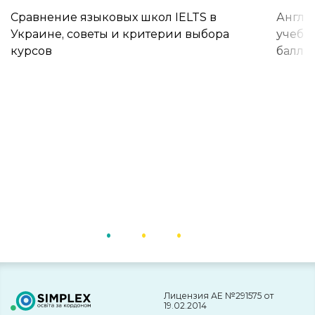
Сравнение языковых школ IELTS в
Англи
Украине, советы и критерии выбора
учебы 
курсов
баллы
Лицензия АЕ №291575 от
19.02.2014