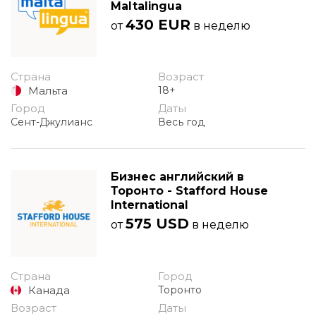
Maltalingua
430 EUR
от
в неделю
Страна
Возраст
Мальта
18+
Город
Даты
Сент-Джулианс
Весь год
Бизнес английский в
Торонто - Stafford House
International
575 USD
от
в неделю
Страна
Город
Канада
Торонто
Возраст
Даты