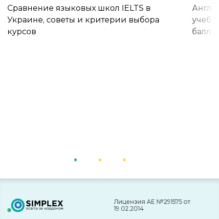
Сравнение языковых школ IELTS в
Англи
Украине, советы и критерии выбора
учебы 
курсов
баллы
Лицензия АЕ №291575 от
19.02.2014