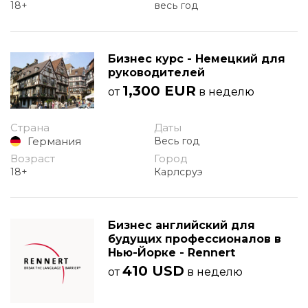
18+
весь год
Бизнес курс - Немецкий для
руководителей
1,300 EUR
от
в неделю
Страна
Даты
Германия
Весь год
Возраст
Город
18+
Карлсруэ
Бизнес английский для
будущих профессионалов в
Нью-Йорке - Rennert
410 USD
от
в неделю