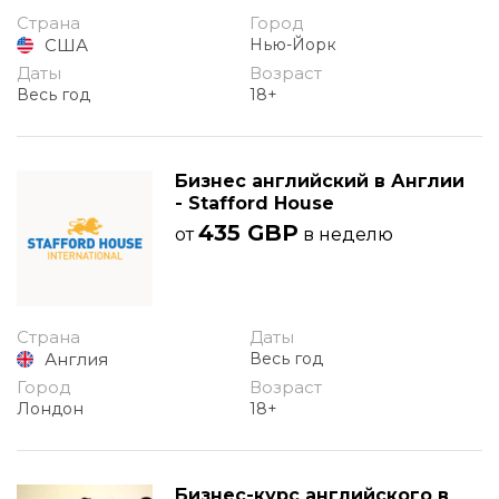
Страна
Город
США
Нью-Йорк
Даты
Возраст
Весь год
18+
Бизнес английский в Англии
- Stafford House
435 GBP
от
в неделю
Страна
Даты
Англия
Весь год
Город
Возраст
Лондон
18+
Бизнес-курс английского в