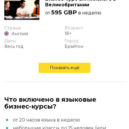
Великобритании
595 GBP
от
в неделю
Страна
Возраст
Англия
18+
Даты
Город
Весь год
Брайтон
Показать ещё
Что включено в языковые
бизнес-курсы?
от 20 часов языка в неделю
небольшие классы до 15 человек (или