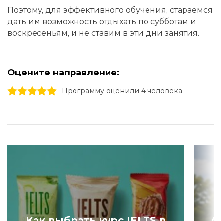
Поэтому, для эффективного обучения, стараемся
дать им возможность отдыхать по субботам и
воскресеньям, и не ставим в эти дни занятия.
Оцените направление:
1 stars
2 stars
3 stars
4 stars
5 stars
Программу оценили 4 человекa
Как выбрать курс IELTS в
А