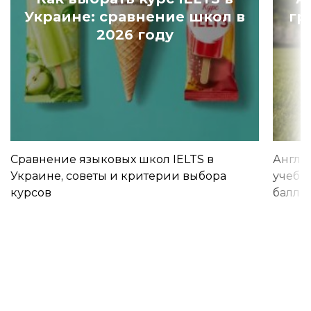
Украине: сравнение школ в
гр
2026 году
Сравнение языковых школ IELTS в
Англи
Украине, советы и критерии выбора
учебы 
курсов
баллы