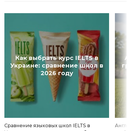
Как выбрать курс IELTS в
А
Украине: сравнение школ в
гр
2026 году
Сравнение языковых школ IELTS в
Англи