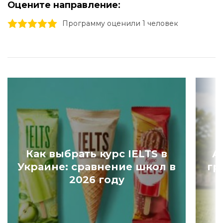
Оцените направление:
1 stars
2 stars
3 stars
4 stars
5 stars
Программу оценили 1 человек
Как выбрать курс IELTS в
А
Украине: сравнение школ в
гр
2026 году