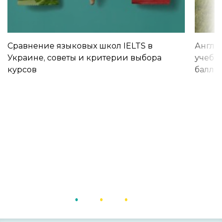
Сравнение языковых школ IELTS в
Англи
Украине, советы и критерии выбора
учебы 
курсов
баллы