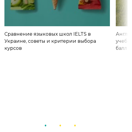
Сравнение языковых школ IELTS в
Англи
Украине, советы и критерии выбора
учебы 
курсов
баллы