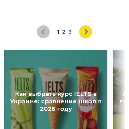
1
2
3
Как выбрать курс IELTS в
А
Украине: сравнение школ в
гр
2026 году