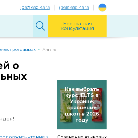
(067) 650-45-15
(066) 650-45-15
Бесплатная
консультация
ьных программах
Англия
ей о
льных
Как выбрать
курс IELTS в
Украине:
сравнение
школ в 2026
ндон!
году
родолжить чтение
Сравнение языковых