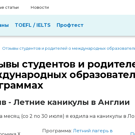
е статьи
Новости
аны
TOEFL / IELTS
Профтест
Отзывы студентов и родителей о международных образовател
ывы студентов и родител
дународных образовате
граммах
в - Летние каникулы в Англии
а месяц (со 2 по 30 июля) я ездила на каникулы в Ло
Программа:
Летний лагерь в
роника Х
П