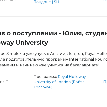
Лондоне | SH
в о поступлении - Юлия, студен
oway University
ря Simplex я уже учусь в Англии, Лондон, Royal Hollo
ла подготовительную программу International Found
замены и начинаю уже учиться на бакалавриате!
Программа:
Royal Holloway,
ия С
University of London (Ройял
П
Холлоуэй)