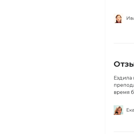
Ив
Отзы
Ездила 
препода
время б
Ек