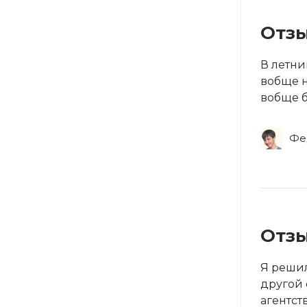
Отзы
В летни
вобще н
вобще б
Фе
Отзы
Я решил
другой с
агентcтв