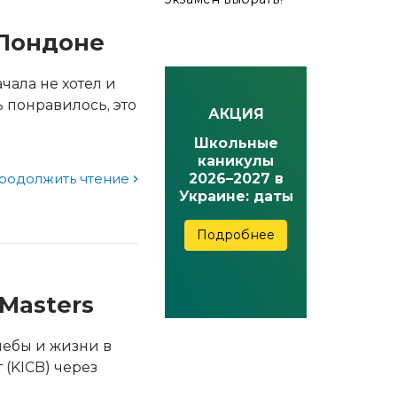
 Лондоне
чала не хотел и
 понравилось, это
АКЦИЯ
Школьные
каникулы
2026–2027 в
родолжить чтение
Украине: даты
осенних,
зимних,
Подробнее
весенних и
летних
каникул
Masters
чебы и жизни в
 (KICB) через