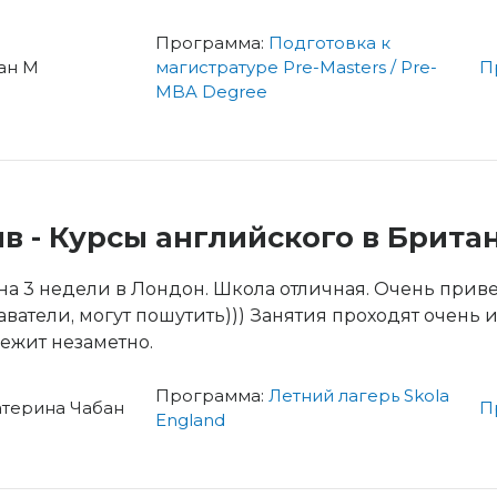
Программа:
Подготовка к
ан М
магистратуре Pre-Masters / Pre-
П
MBA Degree
в - Курсы английского в Британ
на 3 недели в Лондон. Школа отличная. Очень прив
ватели, могут пошутить))) Занятия проходят очень и
ежит незаметно.
Программа:
Летний лагерь Skola
атерина Чабан
П
England