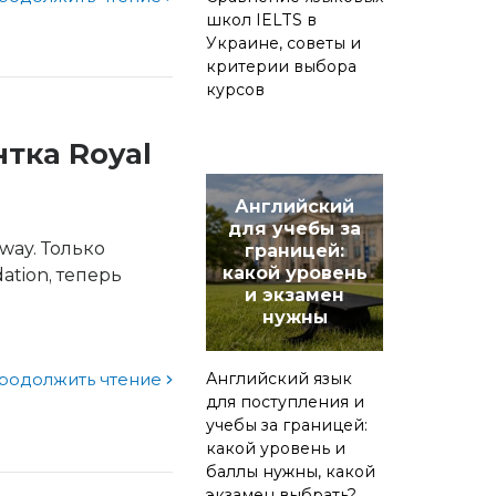
школ IELTS в
Украине, советы и
критерии выбора
курсов
тка Royal
Английский
для учебы за
way. Только
границей:
какой уровень
ation, теперь
и экзамен
нужны
родолжить чтение
Английский язык
для поступления и
учебы за границей:
какой уровень и
баллы нужны, какой
экзамен выбрать?