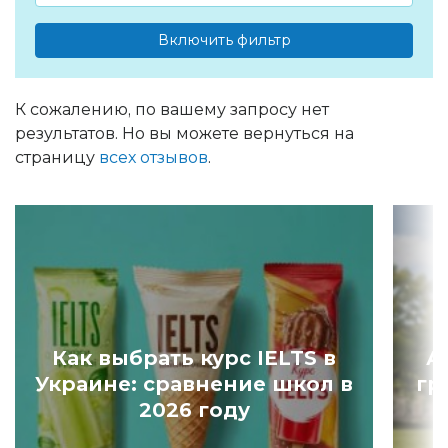
Включить фильтр
К сожалению, по вашему запросу нет
результатов. Но вы можете вернуться на
страницу
всех отзывов
.
Как выбрать курс IELTS в
А
Украине: сравнение школ в
гр
2026 году