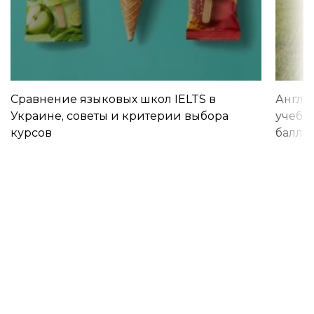
Сравнение языковых школ IELTS в
Англи
Украине, советы и критерии выбора
учебы 
курсов
баллы